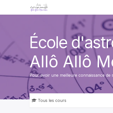
Se rendre au contenu
Cours
Contactez-nous
École d'ast
Allô Allô 
Pour avoir une meilleure connaissance de
Tous les cours