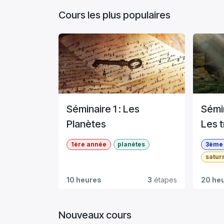
Cours les plus populaires
Séminaire 1 : Les
Sémin
Planètes
Les t
1ère année
planètes
3ème
satur
10 heures
3
étapes
20 he
Nouveaux cours