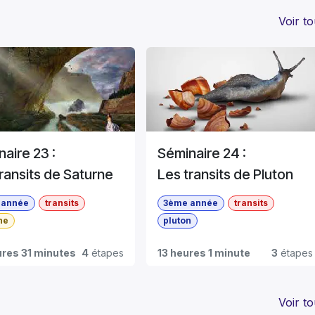
Voir to
aire 23 :
Séminaire 24 :
ransits de Saturne
Les transits de Pluton
 année
transits
3ème année
transits
ne
pluton
ures 31 minutes
4
étapes
13 heures 1 minute
3
étapes
Voir to