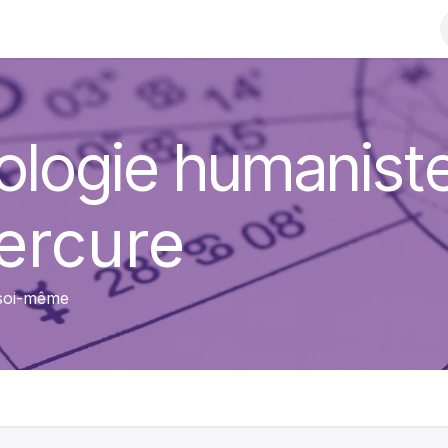
rologie humanist
Mercure
 soi-même