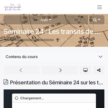
Se rendre au contenu
Nav
Séminaire 24 : Les transits de Pluton
0
%
Contenu du cours
Présentation du Séminaire 24 sur les transits de Pluton